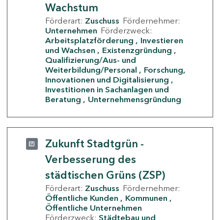
Wachstum
Förderart:
Zuschuss
Fördernehmer:
Unternehmen
Förderzweck:
Arbeitsplatzförderung
Investieren
und Wachsen
Existenzgründung
Qualifizierung/Aus- und
Weiterbildung/Personal
Forschung,
Innovationen und Digitalisierung
Investitionen in Sachanlagen und
Beratung
Unternehmensgründung
Zukunft Stadtgrün -
Verbesserung des
städtischen Grüns (ZSP)
Förderart:
Zuschuss
Fördernehmer:
Öffentliche Kunden
Kommunen
Öffentliche Unternehmen
Förderzweck:
Städtebau und