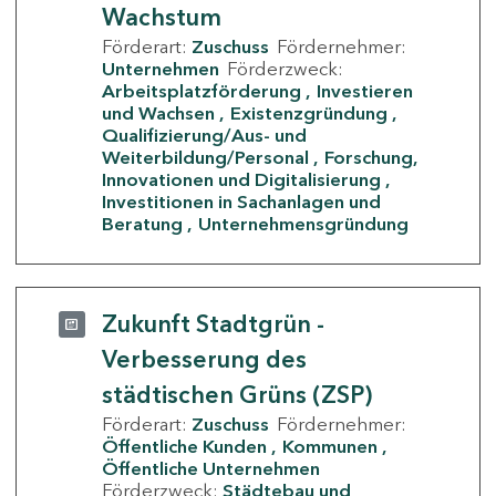
Wachstum
Förderart:
Zuschuss
Fördernehmer:
Unternehmen
Förderzweck:
Arbeitsplatzförderung
Investieren
und Wachsen
Existenzgründung
Qualifizierung/Aus- und
Weiterbildung/Personal
Forschung,
Innovationen und Digitalisierung
Investitionen in Sachanlagen und
Beratung
Unternehmensgründung
Zukunft Stadtgrün -
Verbesserung des
städtischen Grüns (ZSP)
Förderart:
Zuschuss
Fördernehmer:
Öffentliche Kunden
Kommunen
Öffentliche Unternehmen
Förderzweck:
Städtebau und