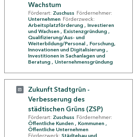
Wachstum
Förderart:
Zuschuss
Fördernehmer:
Unternehmen
Förderzweck:
Arbeitsplatzförderung
Investieren
und Wachsen
Existenzgründung
Qualifizierung/Aus- und
Weiterbildung/Personal
Forschung,
Innovationen und Digitalisierung
Investitionen in Sachanlagen und
Beratung
Unternehmensgründung
Zukunft Stadtgrün -
Verbesserung des
städtischen Grüns (ZSP)
Förderart:
Zuschuss
Fördernehmer:
Öffentliche Kunden
Kommunen
Öffentliche Unternehmen
Förderzweck:
Städtebau und