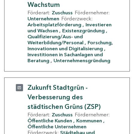
Wachstum
Förderart:
Zuschuss
Fördernehmer:
Unternehmen
Förderzweck:
Arbeitsplatzförderung
Investieren
und Wachsen
Existenzgründung
Qualifizierung/Aus- und
Weiterbildung/Personal
Forschung,
Innovationen und Digitalisierung
Investitionen in Sachanlagen und
Beratung
Unternehmensgründung
Zukunft Stadtgrün -
Verbesserung des
städtischen Grüns (ZSP)
Förderart:
Zuschuss
Fördernehmer:
Öffentliche Kunden
Kommunen
Öffentliche Unternehmen
Förderzweck:
Städtebau und