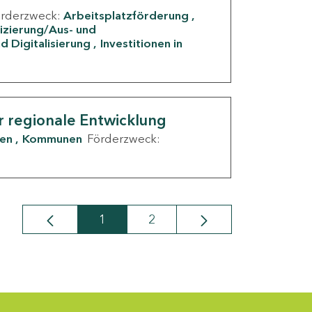
örderzweck:
Arbeitsplatzförderung
fizierung/Aus- und
d Digitalisierung
Investitionen in
g
r regionale Entwicklung
den
Kommunen
Förderzweck:
1
2
Seite
Seite