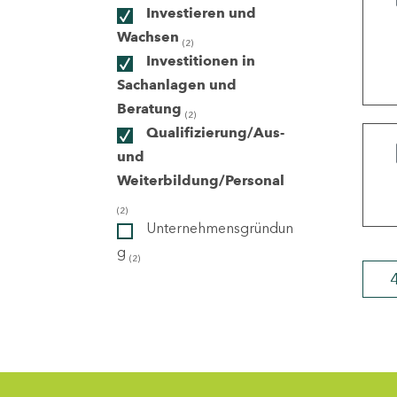
Investieren und
Wachsen
(2)
ndorte
Investitionen in
Sachanlagen und
Beratung
(2)
Qualifizierung/Aus-
und
Weiterbildung/Personal
(2)
Unternehmensgründun
g
(2)