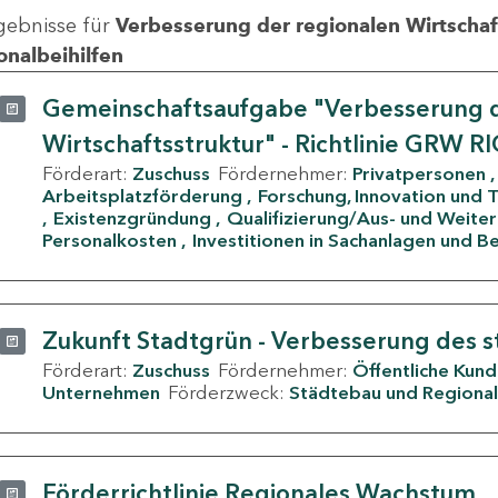
gebnisse für
Verbesserung der regionalen Wirtschafts
onalbeihilfen
Gemeinschaftsaufgabe "Verbesserung d
Wirtschaftsstruktur" - Richtlinie GRW R
Förderart:
Zuschuss
Fördernehmer:
Privatpersonen
Arbeitsplatzförderung
Forschung, Innovation und 
Existenzgründung
Qualifizierung/Aus- und Weite
Personalkosten
Investitionen in Sachanlagen und B
Zukunft Stadtgrün - Verbesserung des s
Förderart:
Zuschuss
Fördernehmer:
Öffentliche Kun
Unternehmen
Förderzweck:
Städtebau und Regional
Förderrichtlinie Regionales Wachstum