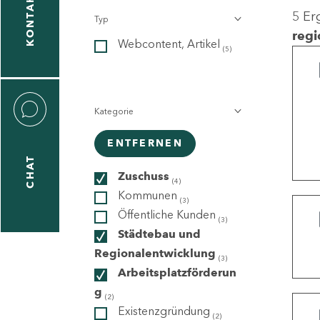
KONTAKT
5 Er
Typ
gen
regi
Webcontent, Artikel
n
(5)
Kategorie
ENTFERNEN
CHAT
icecenter
Zuschuss
(4)
Kommunen
(3)
Öffentliche Kunden
(3)
taktformular
Städtebau und
Regionalentwicklung
(3)
Arbeitsplatzförderun
g
erportal
(2)
Existenzgründung
(2)