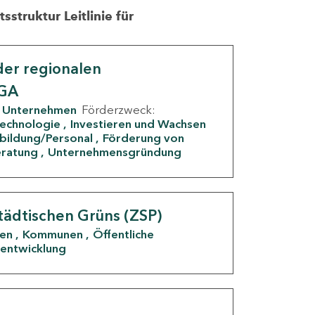
struktur Leitlinie für
er regionalen
IGA
Unternehmen
Förderzweck:
Technologie
Investieren und Wachsen
rbildung/Personal
Förderung von
eratung
Unternehmensgründung
tädtischen Grüns (ZSP)
den
Kommunen
Öffentliche
entwicklung