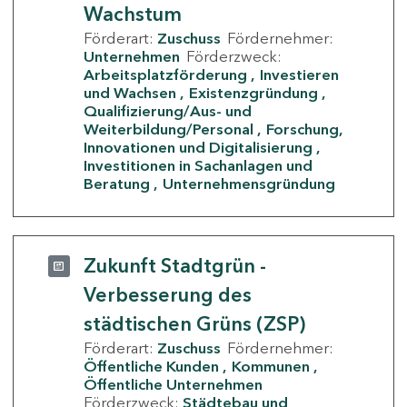
Wachstum
Förderart:
Zuschuss
Fördernehmer:
Unternehmen
Förderzweck:
Arbeitsplatzförderung
Investieren
und Wachsen
Existenzgründung
Qualifizierung/Aus- und
Weiterbildung/Personal
Forschung,
Innovationen und Digitalisierung
Investitionen in Sachanlagen und
Beratung
Unternehmensgründung
Zukunft Stadtgrün -
Verbesserung des
städtischen Grüns (ZSP)
Förderart:
Zuschuss
Fördernehmer:
Öffentliche Kunden
Kommunen
Öffentliche Unternehmen
Förderzweck:
Städtebau und