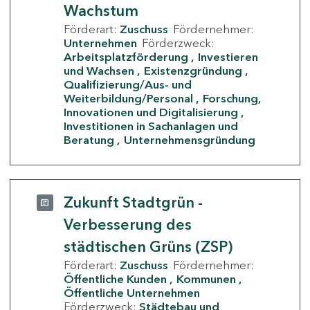
Wachstum
Förderart:
Zuschuss
Fördernehmer:
Unternehmen
Förderzweck:
Arbeitsplatzförderung
Investieren
und Wachsen
Existenzgründung
Qualifizierung/Aus- und
Weiterbildung/Personal
Forschung,
Innovationen und Digitalisierung
Investitionen in Sachanlagen und
Beratung
Unternehmensgründung
Zukunft Stadtgrün -
Verbesserung des
städtischen Grüns (ZSP)
Förderart:
Zuschuss
Fördernehmer:
Öffentliche Kunden
Kommunen
Öffentliche Unternehmen
Förderzweck:
Städtebau und