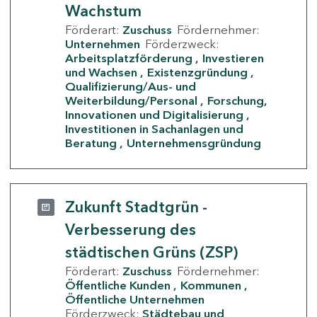
Wachstum
Förderart:
Zuschuss
Fördernehmer:
Unternehmen
Förderzweck:
Arbeitsplatzförderung
Investieren
und Wachsen
Existenzgründung
Qualifizierung/Aus- und
Weiterbildung/Personal
Forschung,
Innovationen und Digitalisierung
Investitionen in Sachanlagen und
Beratung
Unternehmensgründung
Zukunft Stadtgrün -
Verbesserung des
städtischen Grüns (ZSP)
Förderart:
Zuschuss
Fördernehmer:
Öffentliche Kunden
Kommunen
Öffentliche Unternehmen
Förderzweck:
Städtebau und