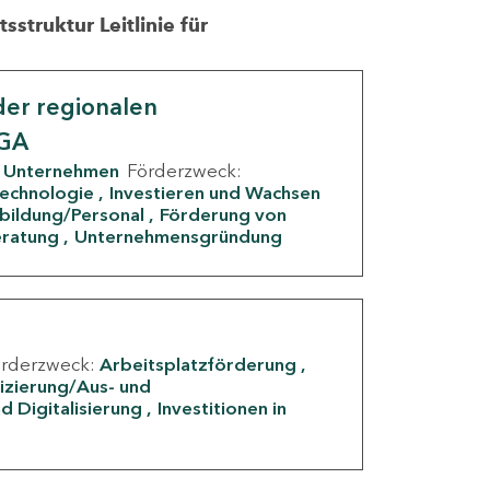
struktur Leitlinie für
er regionalen
IGA
Unternehmen
Förderzweck:
Technologie
Investieren und Wachsen
rbildung/Personal
Förderung von
eratung
Unternehmensgründung
örderzweck:
Arbeitsplatzförderung
fizierung/Aus- und
d Digitalisierung
Investitionen in
g