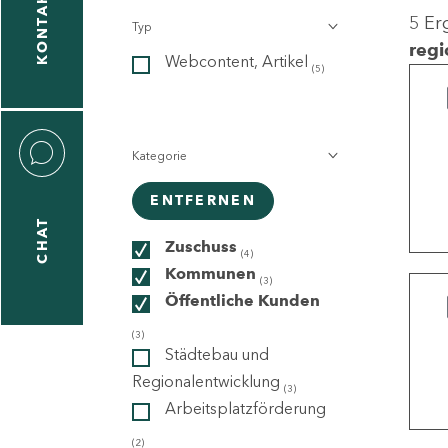
KONTAKT
5 Er
Typ
gen
regi
Webcontent, Artikel
n
(5)
Kategorie
ENTFERNEN
CHAT
icecenter
Zuschuss
(4)
Kommunen
(3)
Öffentliche Kunden
taktformular
(3)
Städtebau und
Regionalentwicklung
(3)
Arbeitsplatzförderung
erportal
(2)