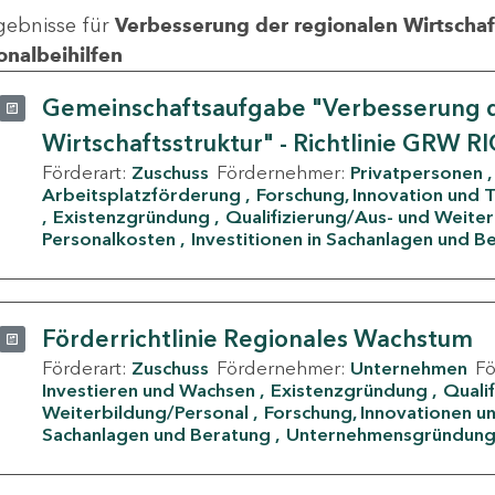
gebnisse für
Verbesserung der regionalen Wirtschafts
onalbeihilfen
Gemeinschaftsaufgabe "Verbesserung d
Wirtschaftsstruktur" - Richtlinie GRW R
Förderart:
Zuschuss
Fördernehmer:
Privatpersonen
Arbeitsplatzförderung
Forschung, Innovation und 
Existenzgründung
Qualifizierung/Aus- und Weite
Personalkosten
Investitionen in Sachanlagen und B
Förderrichtlinie Regionales Wachstum
Förderart:
Zuschuss
Fördernehmer:
Unternehmen
F
Investieren und Wachsen
Existenzgründung
Quali
Weiterbildung/Personal
Forschung, Innovationen un
Sachanlagen und Beratung
Unternehmensgründun