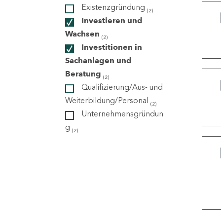
Existenzgründung
(2)
Investieren und
ndorte
Wachsen
(2)
Investitionen in
Sachanlagen und
Beratung
(2)
Qualifizierung/Aus- und
Weiterbildung/Personal
(2)
Unternehmensgründun
g
(2)