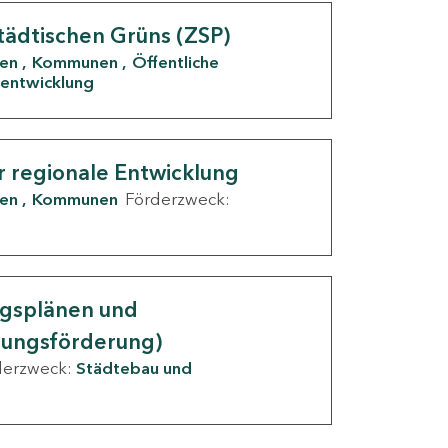
tädtischen Grüns (ZSP)
den
Kommunen
Öffentliche
entwicklung
r regionale Entwicklung
den
Kommunen
Förderzweck:
ngsplänen und
nungsförderung)
derzweck:
Städtebau und