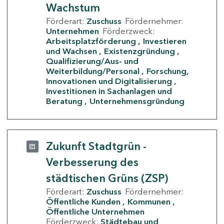
Wachstum
Förderart:
Zuschuss
Fördernehmer:
Unternehmen
Förderzweck:
Arbeitsplatzförderung
Investieren
und Wachsen
Existenzgründung
Qualifizierung/Aus- und
Weiterbildung/Personal
Forschung,
Innovationen und Digitalisierung
Investitionen in Sachanlagen und
Beratung
Unternehmensgründung
Zukunft Stadtgrün -
Verbesserung des
städtischen Grüns (ZSP)
Förderart:
Zuschuss
Fördernehmer:
Öffentliche Kunden
Kommunen
Öffentliche Unternehmen
Förderzweck:
Städtebau und