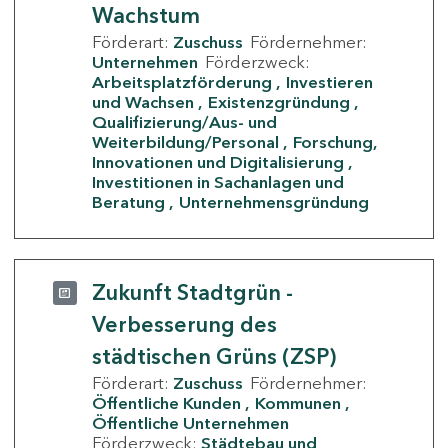
Wachstum
Förderart:
Zuschuss
Fördernehmer:
Unternehmen
Förderzweck:
Arbeitsplatzförderung
Investieren
und Wachsen
Existenzgründung
Qualifizierung/Aus- und
Weiterbildung/Personal
Forschung,
Innovationen und Digitalisierung
Investitionen in Sachanlagen und
Beratung
Unternehmensgründung
Zukunft Stadtgrün -
Verbesserung des
städtischen Grüns (ZSP)
Förderart:
Zuschuss
Fördernehmer:
Öffentliche Kunden
Kommunen
Öffentliche Unternehmen
Förderzweck:
Städtebau und