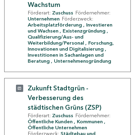
Wachstum
Förderart:
Zuschuss
Fördernehmer:
Unternehmen
Förderzweck:
Arbeitsplatzförderung
Investieren
und Wachsen
Existenzgründung
Qualifizierung/Aus- und
Weiterbildung/Personal
Forschung,
Innovationen und Digitalisierung
Investitionen in Sachanlagen und
Beratung
Unternehmensgründung
Zukunft Stadtgrün -
Verbesserung des
städtischen Grüns (ZSP)
Förderart:
Zuschuss
Fördernehmer:
Öffentliche Kunden
Kommunen
Öffentliche Unternehmen
Förderzweck:
Städtebau und