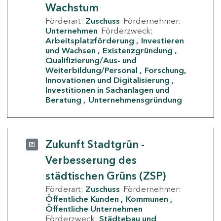
Wachstum
Förderart:
Zuschuss
Fördernehmer:
Unternehmen
Förderzweck:
Arbeitsplatzförderung
Investieren
und Wachsen
Existenzgründung
Qualifizierung/Aus- und
Weiterbildung/Personal
Forschung,
Innovationen und Digitalisierung
Investitionen in Sachanlagen und
Beratung
Unternehmensgründung
Zukunft Stadtgrün -
Verbesserung des
städtischen Grüns (ZSP)
Förderart:
Zuschuss
Fördernehmer:
Öffentliche Kunden
Kommunen
Öffentliche Unternehmen
Förderzweck:
Städtebau und