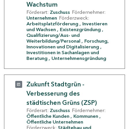
Wachstum
Förderart:
Zuschuss
Fördernehmer:
Unternehmen
Förderzweck:
Arbeitsplatzförderung
Investieren
und Wachsen
Existenzgründung
Qualifizierung/Aus- und
Weiterbildung/Personal
Forschung,
Innovationen und Digitalisierung
Investitionen in Sachanlagen und
Beratung
Unternehmensgründung
Zukunft Stadtgrün -
Verbesserung des
städtischen Grüns (ZSP)
Förderart:
Zuschuss
Fördernehmer:
Öffentliche Kunden
Kommunen
Öffentliche Unternehmen
Förderzweck:
Städtebau und