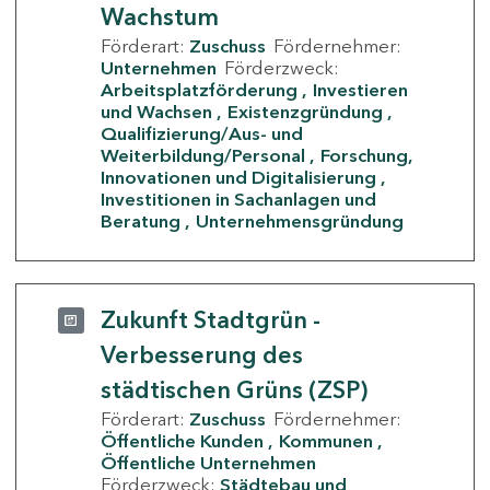
Wachstum
Förderart:
Zuschuss
Fördernehmer:
Unternehmen
Förderzweck:
Arbeitsplatzförderung
Investieren
und Wachsen
Existenzgründung
Qualifizierung/Aus- und
Weiterbildung/Personal
Forschung,
Innovationen und Digitalisierung
Investitionen in Sachanlagen und
Beratung
Unternehmensgründung
Zukunft Stadtgrün -
Verbesserung des
städtischen Grüns (ZSP)
Förderart:
Zuschuss
Fördernehmer:
Öffentliche Kunden
Kommunen
Öffentliche Unternehmen
Förderzweck:
Städtebau und