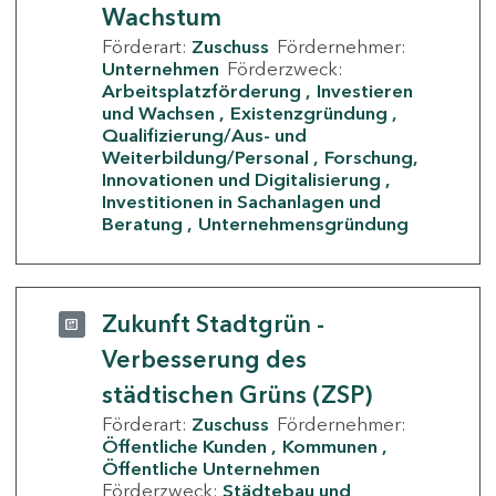
Wachstum
Förderart:
Zuschuss
Fördernehmer:
Unternehmen
Förderzweck:
Arbeitsplatzförderung
Investieren
und Wachsen
Existenzgründung
Qualifizierung/Aus- und
Weiterbildung/Personal
Forschung,
Innovationen und Digitalisierung
Investitionen in Sachanlagen und
Beratung
Unternehmensgründung
Zukunft Stadtgrün -
Verbesserung des
städtischen Grüns (ZSP)
Förderart:
Zuschuss
Fördernehmer:
Öffentliche Kunden
Kommunen
Öffentliche Unternehmen
Förderzweck:
Städtebau und