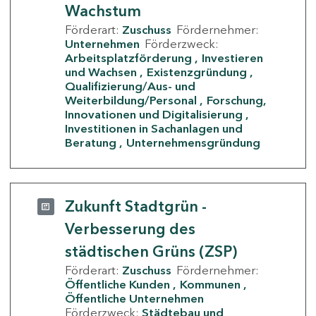
Wachstum
Förderart:
Zuschuss
Fördernehmer:
Unternehmen
Förderzweck:
Arbeitsplatzförderung
Investieren
und Wachsen
Existenzgründung
Qualifizierung/Aus- und
Weiterbildung/Personal
Forschung,
Innovationen und Digitalisierung
Investitionen in Sachanlagen und
Beratung
Unternehmensgründung
Zukunft Stadtgrün -
Verbesserung des
städtischen Grüns (ZSP)
Förderart:
Zuschuss
Fördernehmer:
Öffentliche Kunden
Kommunen
Öffentliche Unternehmen
Förderzweck:
Städtebau und