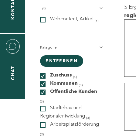
KONTAKT
5 Er
Typ
gen
regi
Webcontent, Artikel
n
(5)
Kategorie
ENTFERNEN
CHAT
icecenter
Zuschuss
(4)
Kommunen
(3)
Öffentliche Kunden
taktformular
(3)
Städtebau und
Regionalentwicklung
(3)
Arbeitsplatzförderung
erportal
(2)