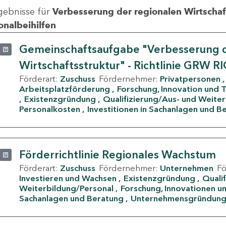
gebnisse für
Verbesserung der regionalen Wirtschafts
onalbeihilfen
Gemeinschaftsaufgabe "Verbesserung d
Wirtschaftsstruktur" - Richtlinie GRW R
Förderart:
Zuschuss
Fördernehmer:
Privatpersonen
Arbeitsplatzförderung
Forschung, Innovation und 
Existenzgründung
Qualifizierung/Aus- und Weite
Personalkosten
Investitionen in Sachanlagen und B
Förderrichtlinie Regionales Wachstum
Förderart:
Zuschuss
Fördernehmer:
Unternehmen
F
Investieren und Wachsen
Existenzgründung
Quali
Weiterbildung/Personal
Forschung, Innovationen un
Sachanlagen und Beratung
Unternehmensgründun