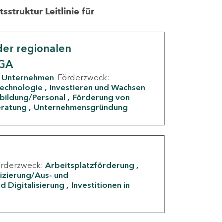
struktur Leitlinie für
er regionalen
IGA
Unternehmen
Förderzweck:
Technologie
Investieren und Wachsen
rbildung/Personal
Förderung von
eratung
Unternehmensgründung
örderzweck:
Arbeitsplatzförderung
fizierung/Aus- und
d Digitalisierung
Investitionen in
g