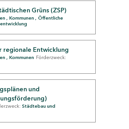
tädtischen Grüns (ZSP)
den
Kommunen
Öffentliche
entwicklung
r regionale Entwicklung
den
Kommunen
Förderzweck:
ngsplänen und
nungsförderung)
derzweck:
Städtebau und