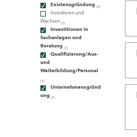
Existenzgründung
(2)
Investieren und
ndorte
Wachsen
(2)
Investitionen in
Sachanlagen und
Beratung
(2)
Qualifizierung/Aus-
und
Weiterbildung/Personal
(2)
Unternehmensgründ
ung
(2)