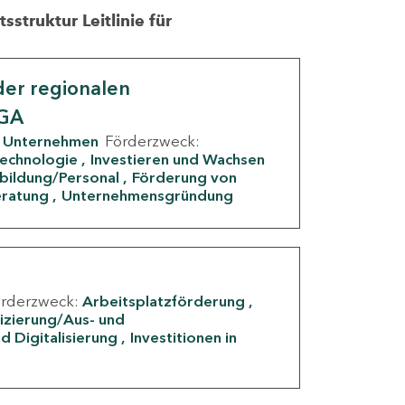
struktur Leitlinie für
er regionalen
IGA
Unternehmen
Förderzweck:
Technologie
Investieren und Wachsen
rbildung/Personal
Förderung von
eratung
Unternehmensgründung
örderzweck:
Arbeitsplatzförderung
fizierung/Aus- und
d Digitalisierung
Investitionen in
g