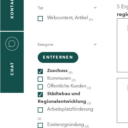
KONTAKT
5 Er
Typ
gen
regi
Webcontent, Artikel
n
(5)
Kategorie
ENTFERNEN
CHAT
icecenter
Zuschuss
(4)
Kommunen
(3)
Öffentliche Kunden
(3)
taktformular
Städtebau und
Regionalentwicklung
(3)
Arbeitsplatzförderung
erportal
(2)
Existenzgründung
(2)