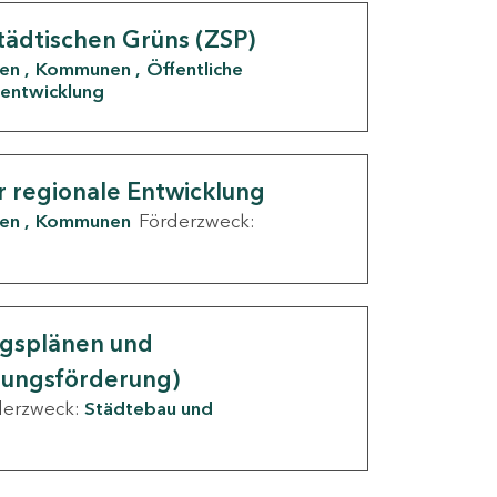
tädtischen Grüns (ZSP)
den
Kommunen
Öffentliche
entwicklung
r regionale Entwicklung
den
Kommunen
Förderzweck:
ngsplänen und
nungsförderung)
derzweck:
Städtebau und