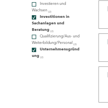
Investieren und
Wachsen
(2)
ndorte
Investitionen in
Sachanlagen und
Beratung
(2)
Qualifizierung/Aus- und
Weiterbildung/Personal
(2)
Unternehmensgründ
ung
(2)