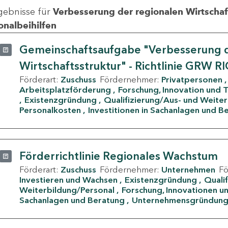
gebnisse für
Verbesserung der regionalen Wirtschafts
onalbeihilfen
Gemeinschaftsaufgabe "Verbesserung d
Wirtschaftsstruktur" - Richtlinie GRW R
Förderart:
Zuschuss
Fördernehmer:
Privatpersonen
Arbeitsplatzförderung
Forschung, Innovation und 
Existenzgründung
Qualifizierung/Aus- und Weite
Personalkosten
Investitionen in Sachanlagen und B
Förderrichtlinie Regionales Wachstum
Förderart:
Zuschuss
Fördernehmer:
Unternehmen
F
Investieren und Wachsen
Existenzgründung
Quali
Weiterbildung/Personal
Forschung, Innovationen un
Sachanlagen und Beratung
Unternehmensgründun