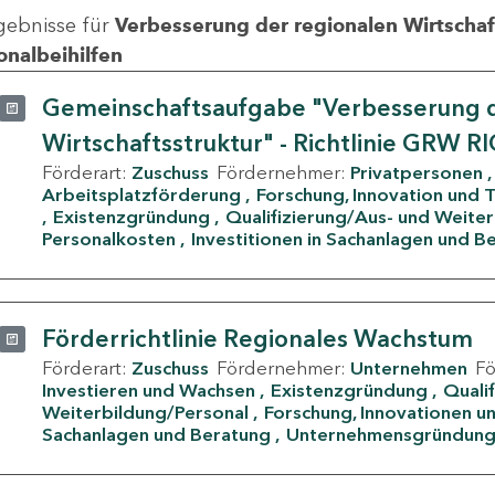
gebnisse für
Verbesserung der regionalen Wirtschafts
onalbeihilfen
Gemeinschaftsaufgabe "Verbesserung d
Wirtschaftsstruktur" - Richtlinie GRW R
Förderart:
Zuschuss
Fördernehmer:
Privatpersonen
Arbeitsplatzförderung
Forschung, Innovation und 
Existenzgründung
Qualifizierung/Aus- und Weite
Personalkosten
Investitionen in Sachanlagen und B
Förderrichtlinie Regionales Wachstum
Förderart:
Zuschuss
Fördernehmer:
Unternehmen
F
Investieren und Wachsen
Existenzgründung
Quali
Weiterbildung/Personal
Forschung, Innovationen un
Sachanlagen und Beratung
Unternehmensgründun