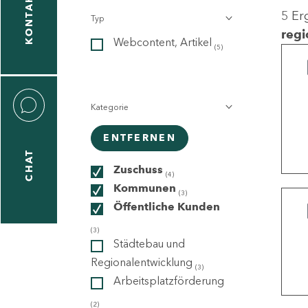
KONTAKT
5 Er
Typ
gen
regi
Webcontent, Artikel
n
(5)
Kategorie
ENTFERNEN
CHAT
icecenter
Zuschuss
(4)
Kommunen
(3)
Öffentliche Kunden
taktformular
(3)
Städtebau und
Regionalentwicklung
(3)
Arbeitsplatzförderung
erportal
(2)