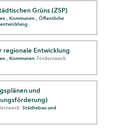
tädtischen Grüns (ZSP)
den
Kommunen
Öffentliche
entwicklung
r regionale Entwicklung
den
Kommunen
Förderzweck:
ngsplänen und
nungsförderung)
derzweck:
Städtebau und