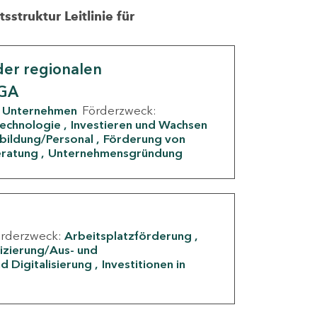
struktur Leitlinie für
er regionalen
IGA
Unternehmen
Förderzweck:
Technologie
Investieren und Wachsen
rbildung/Personal
Förderung von
eratung
Unternehmensgründung
örderzweck:
Arbeitsplatzförderung
fizierung/Aus- und
d Digitalisierung
Investitionen in
g