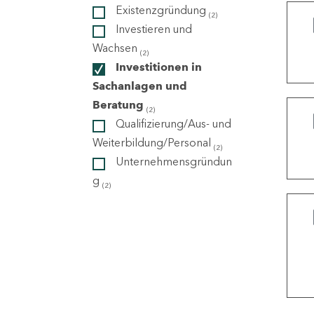
Existenzgründung
(2)
Investieren und
ndorte
Wachsen
(2)
Investitionen in
Sachanlagen und
Beratung
(2)
Qualifizierung/Aus- und
Weiterbildung/Personal
(2)
Unternehmensgründun
g
(2)