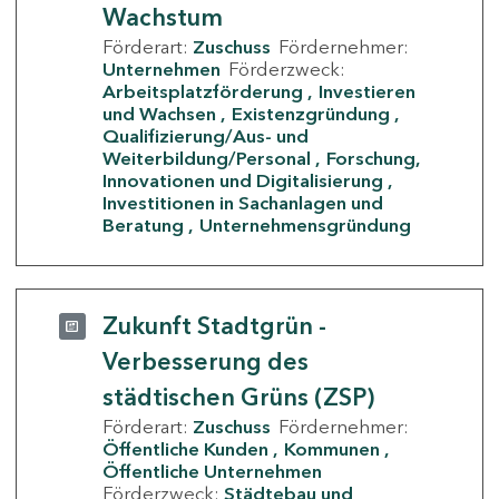
Wachstum
Förderart:
Zuschuss
Fördernehmer:
Unternehmen
Förderzweck:
Arbeitsplatzförderung
Investieren
und Wachsen
Existenzgründung
Qualifizierung/Aus- und
Weiterbildung/Personal
Forschung,
Innovationen und Digitalisierung
Investitionen in Sachanlagen und
Beratung
Unternehmensgründung
Zukunft Stadtgrün -
Verbesserung des
städtischen Grüns (ZSP)
Förderart:
Zuschuss
Fördernehmer:
Öffentliche Kunden
Kommunen
Öffentliche Unternehmen
Förderzweck:
Städtebau und