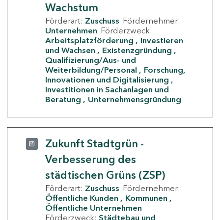
Wachstum
Förderart:
Zuschuss
Fördernehmer:
Unternehmen
Förderzweck:
Arbeitsplatzförderung
Investieren
und Wachsen
Existenzgründung
Qualifizierung/Aus- und
Weiterbildung/Personal
Forschung,
Innovationen und Digitalisierung
Investitionen in Sachanlagen und
Beratung
Unternehmensgründung
Zukunft Stadtgrün -
Verbesserung des
städtischen Grüns (ZSP)
Förderart:
Zuschuss
Fördernehmer:
Öffentliche Kunden
Kommunen
Öffentliche Unternehmen
Förderzweck:
Städtebau und