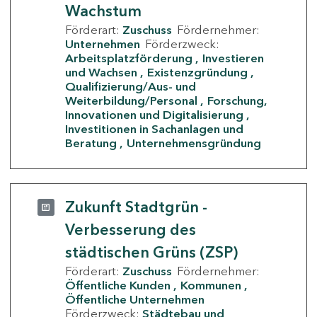
Wachstum
Förderart:
Zuschuss
Fördernehmer:
Unternehmen
Förderzweck:
Arbeitsplatzförderung
Investieren
und Wachsen
Existenzgründung
Qualifizierung/Aus- und
Weiterbildung/Personal
Forschung,
Innovationen und Digitalisierung
Investitionen in Sachanlagen und
Beratung
Unternehmensgründung
Zukunft Stadtgrün -
Verbesserung des
städtischen Grüns (ZSP)
Förderart:
Zuschuss
Fördernehmer:
Öffentliche Kunden
Kommunen
Öffentliche Unternehmen
Förderzweck:
Städtebau und