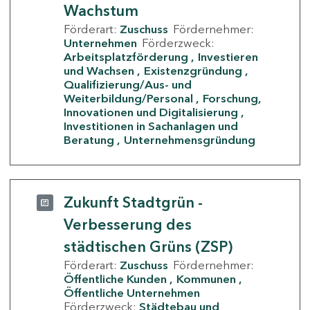
Wachstum
Förderart:
Zuschuss
Fördernehmer:
Unternehmen
Förderzweck:
Arbeitsplatzförderung
Investieren
und Wachsen
Existenzgründung
Qualifizierung/Aus- und
Weiterbildung/Personal
Forschung,
Innovationen und Digitalisierung
Investitionen in Sachanlagen und
Beratung
Unternehmensgründung
Zukunft Stadtgrün -
Verbesserung des
städtischen Grüns (ZSP)
Förderart:
Zuschuss
Fördernehmer:
Öffentliche Kunden
Kommunen
Öffentliche Unternehmen
Förderzweck:
Städtebau und