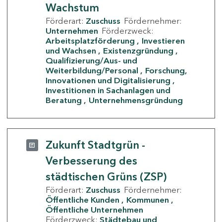
Wachstum
Förderart:
Zuschuss
Fördernehmer:
Unternehmen
Förderzweck:
Arbeitsplatzförderung
Investieren
und Wachsen
Existenzgründung
Qualifizierung/Aus- und
Weiterbildung/Personal
Forschung,
Innovationen und Digitalisierung
Investitionen in Sachanlagen und
Beratung
Unternehmensgründung
Zukunft Stadtgrün -
Verbesserung des
städtischen Grüns (ZSP)
Förderart:
Zuschuss
Fördernehmer:
Öffentliche Kunden
Kommunen
Öffentliche Unternehmen
Förderzweck:
Städtebau und