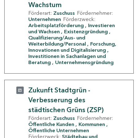
Wachstum
Förderart:
Zuschuss
Fördernehmer:
Unternehmen
Förderzweck:
Arbeitsplatzförderung
Investieren
und Wachsen
Existenzgründung
Qualifizierung/Aus- und
Weiterbildung/Personal
Forschung,
Innovationen und Digitalisierung
Investitionen in Sachanlagen und
Beratung
Unternehmensgründung
Zukunft Stadtgrün -
Verbesserung des
städtischen Grüns (ZSP)
Förderart:
Zuschuss
Fördernehmer:
Öffentliche Kunden
Kommunen
Öffentliche Unternehmen
Förderzweck:
Städtebau und