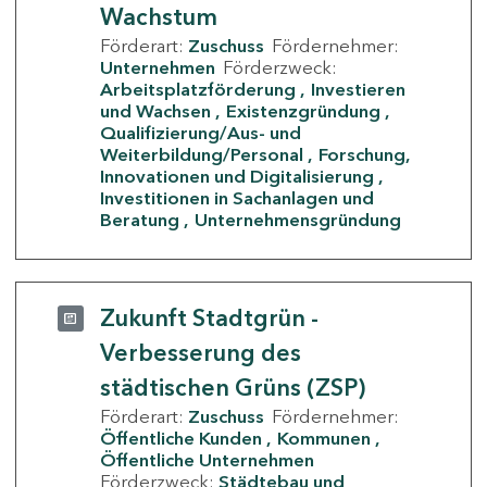
Wachstum
Förderart:
Zuschuss
Fördernehmer:
Unternehmen
Förderzweck:
Arbeitsplatzförderung
Investieren
und Wachsen
Existenzgründung
Qualifizierung/Aus- und
Weiterbildung/Personal
Forschung,
Innovationen und Digitalisierung
Investitionen in Sachanlagen und
Beratung
Unternehmensgründung
Zukunft Stadtgrün -
Verbesserung des
städtischen Grüns (ZSP)
Förderart:
Zuschuss
Fördernehmer:
Öffentliche Kunden
Kommunen
Öffentliche Unternehmen
Förderzweck:
Städtebau und