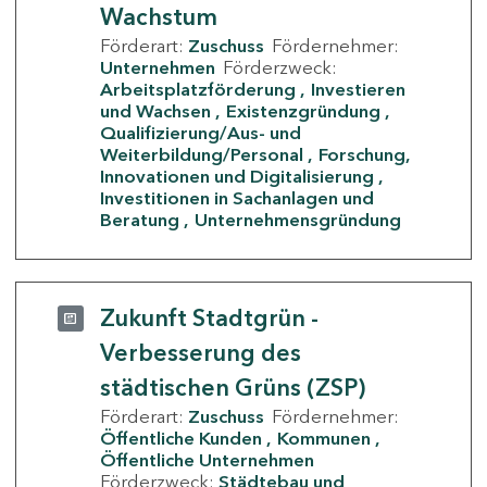
Wachstum
Förderart:
Zuschuss
Fördernehmer:
Unternehmen
Förderzweck:
Arbeitsplatzförderung
Investieren
und Wachsen
Existenzgründung
Qualifizierung/Aus- und
Weiterbildung/Personal
Forschung,
Innovationen und Digitalisierung
Investitionen in Sachanlagen und
Beratung
Unternehmensgründung
Zukunft Stadtgrün -
Verbesserung des
städtischen Grüns (ZSP)
Förderart:
Zuschuss
Fördernehmer:
Öffentliche Kunden
Kommunen
Öffentliche Unternehmen
Förderzweck:
Städtebau und