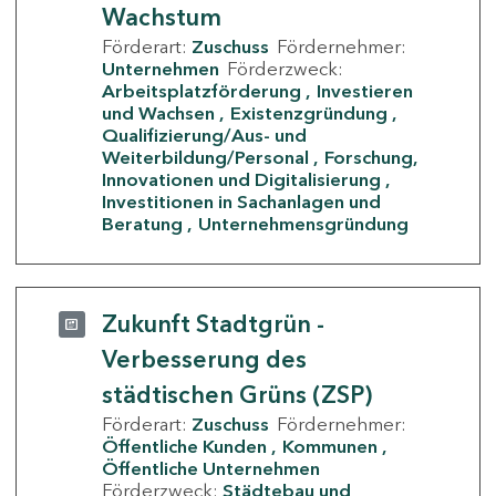
Wachstum
Förderart:
Zuschuss
Fördernehmer:
Unternehmen
Förderzweck:
Arbeitsplatzförderung
Investieren
und Wachsen
Existenzgründung
Qualifizierung/Aus- und
Weiterbildung/Personal
Forschung,
Innovationen und Digitalisierung
Investitionen in Sachanlagen und
Beratung
Unternehmensgründung
Zukunft Stadtgrün -
Verbesserung des
städtischen Grüns (ZSP)
Förderart:
Zuschuss
Fördernehmer:
Öffentliche Kunden
Kommunen
Öffentliche Unternehmen
Förderzweck:
Städtebau und