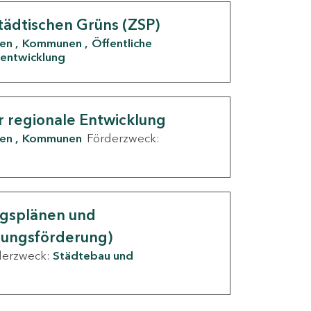
tädtischen Grüns (ZSP)
den
Kommunen
Öffentliche
entwicklung
r regionale Entwicklung
den
Kommunen
Förderzweck:
ngsplänen und
nungsförderung)
derzweck:
Städtebau und