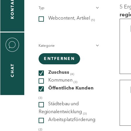
KONTAKT
5 Er
Typ
gen
regi
Webcontent, Artikel
n
(5)
Kategorie
ENTFERNEN
CHAT
icecenter
Zuschuss
(4)
Kommunen
(3)
Öffentliche Kunden
taktformular
(3)
Städtebau und
Regionalentwicklung
(3)
Arbeitsplatzförderung
erportal
(2)