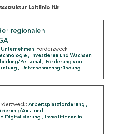
struktur Leitlinie für
er regionalen
IGA
Unternehmen
Förderzweck:
Technologie
Investieren und Wachsen
rbildung/Personal
Förderung von
eratung
Unternehmensgründung
örderzweck:
Arbeitsplatzförderung
fizierung/Aus- und
d Digitalisierung
Investitionen in
g