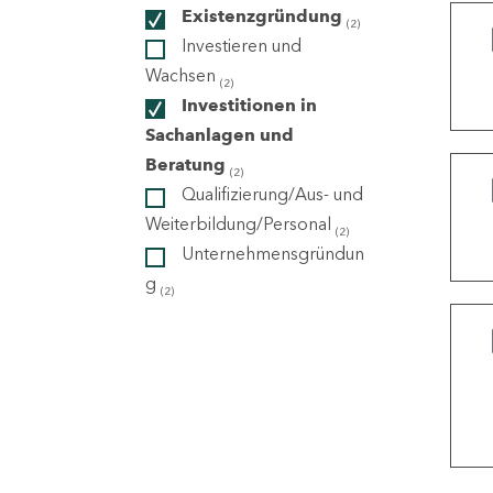
Existenzgründung
(2)
Investieren und
ndorte
Wachsen
(2)
Investitionen in
Sachanlagen und
Beratung
(2)
Qualifizierung/Aus- und
Weiterbildung/Personal
(2)
Unternehmensgründun
g
(2)