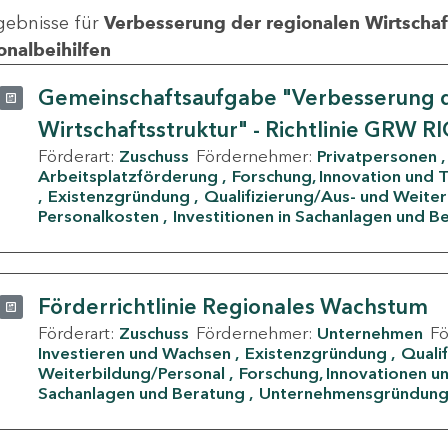
gebnisse für
Verbesserung der regionalen Wirtschafts
onalbeihilfen
Gemeinschaftsaufgabe "Verbesserung d
Wirtschaftsstruktur" - Richtlinie GRW R
Förderart:
Zuschuss
Fördernehmer:
Privatpersonen
Arbeitsplatzförderung
Forschung, Innovation und 
Existenzgründung
Qualifizierung/Aus- und Weite
Personalkosten
Investitionen in Sachanlagen und B
Förderrichtlinie Regionales Wachstum
Förderart:
Zuschuss
Fördernehmer:
Unternehmen
F
Investieren und Wachsen
Existenzgründung
Quali
Weiterbildung/Personal
Forschung, Innovationen un
Sachanlagen und Beratung
Unternehmensgründun