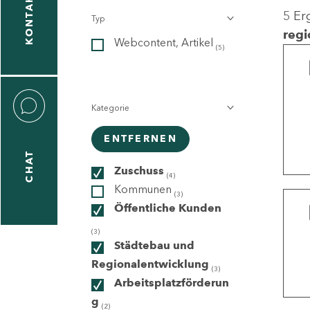
KONTAKT
5 Er
Typ
gen
regi
Webcontent, Artikel
n
(5)
Kategorie
ENTFERNEN
CHAT
icecenter
Zuschuss
(4)
Kommunen
(3)
Öffentliche Kunden
taktformular
(3)
Städtebau und
Regionalentwicklung
(3)
Arbeitsplatzförderun
erportal
g
(2)