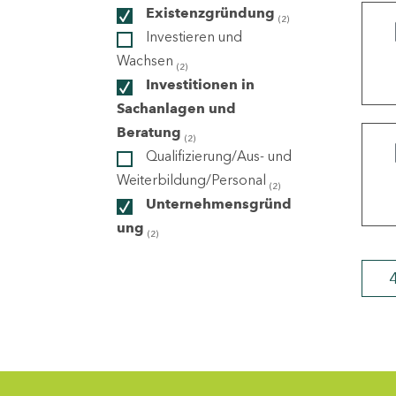
Existenzgründung
(2)
Investieren und
ndorte
Wachsen
(2)
Investitionen in
Sachanlagen und
Beratung
(2)
Qualifizierung/Aus- und
Weiterbildung/Personal
(2)
Unternehmensgründ
ung
(2)