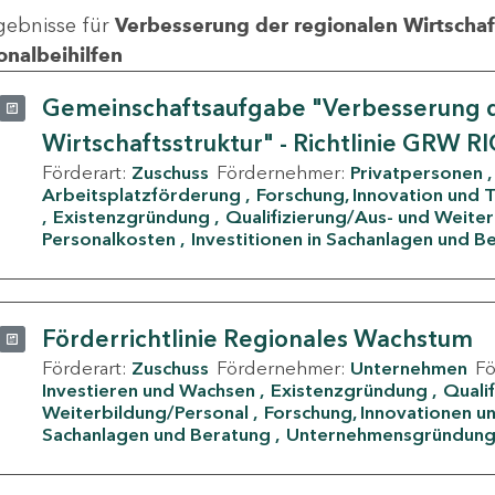
gebnisse für
Verbesserung der regionalen Wirtschafts
onalbeihilfen
Gemeinschaftsaufgabe "Verbesserung d
Wirtschaftsstruktur" - Richtlinie GRW R
Förderart:
Zuschuss
Fördernehmer:
Privatpersonen
Arbeitsplatzförderung
Forschung, Innovation und 
Existenzgründung
Qualifizierung/Aus- und Weite
Personalkosten
Investitionen in Sachanlagen und B
Förderrichtlinie Regionales Wachstum
Förderart:
Zuschuss
Fördernehmer:
Unternehmen
F
Investieren und Wachsen
Existenzgründung
Quali
Weiterbildung/Personal
Forschung, Innovationen un
Sachanlagen und Beratung
Unternehmensgründun