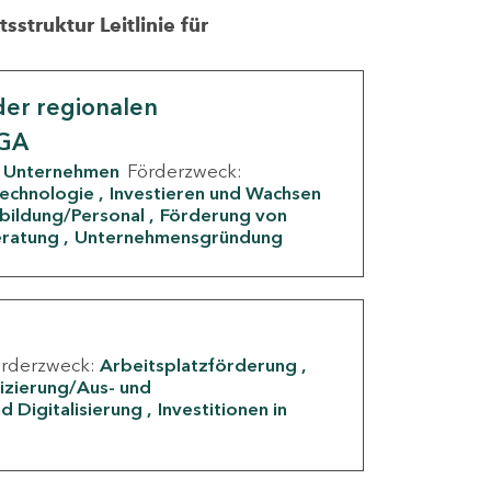
struktur Leitlinie für
er regionalen
IGA
Unternehmen
Förderzweck:
Technologie
Investieren und Wachsen
rbildung/Personal
Förderung von
eratung
Unternehmensgründung
örderzweck:
Arbeitsplatzförderung
fizierung/Aus- und
d Digitalisierung
Investitionen in
g