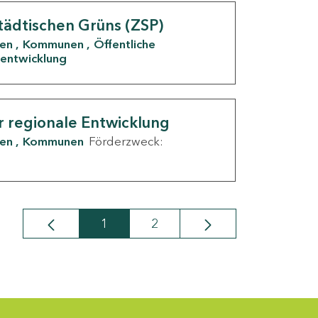
tädtischen Grüns (ZSP)
den
Kommunen
Öffentliche
entwicklung
r regionale Entwicklung
den
Kommunen
Förderzweck:
1
2
Seite
Seite