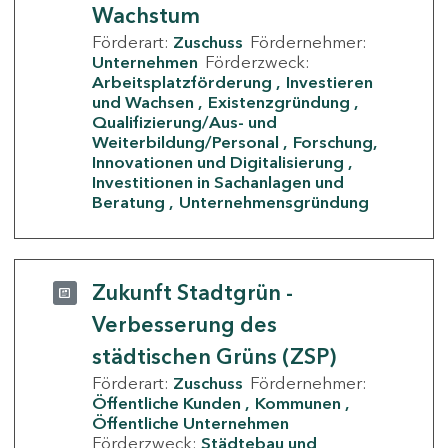
Wachstum
Förderart:
Zuschuss
Fördernehmer:
Unternehmen
Förderzweck:
Arbeitsplatzförderung
Investieren
und Wachsen
Existenzgründung
Qualifizierung/Aus- und
Weiterbildung/Personal
Forschung,
Innovationen und Digitalisierung
Investitionen in Sachanlagen und
Beratung
Unternehmensgründung
Zukunft Stadtgrün -
Verbesserung des
städtischen Grüns (ZSP)
Förderart:
Zuschuss
Fördernehmer:
Öffentliche Kunden
Kommunen
Öffentliche Unternehmen
Förderzweck:
Städtebau und