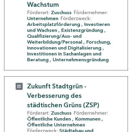
Wachstum
Förderart:
Zuschuss
Fördernehmer:
Unternehmen
Förderzweck:
Arbeitsplatzförderung
Investieren
und Wachsen
Existenzgründung
Qualifizierung/Aus- und
Weiterbildung/Personal
Forschung,
Innovationen und Digitalisierung
Investitionen in Sachanlagen und
Beratung
Unternehmensgründung
Zukunft Stadtgrün -
Verbesserung des
städtischen Grüns (ZSP)
Förderart:
Zuschuss
Fördernehmer:
Öffentliche Kunden
Kommunen
Öffentliche Unternehmen
Förderzweck:
Städtebau und