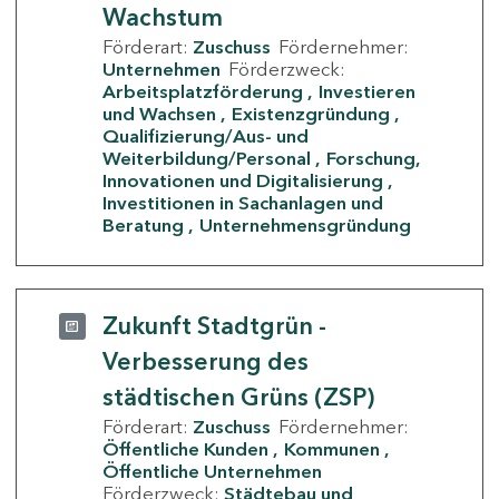
Wachstum
Förderart:
Zuschuss
Fördernehmer:
Unternehmen
Förderzweck:
Arbeitsplatzförderung
Investieren
und Wachsen
Existenzgründung
Qualifizierung/Aus- und
Weiterbildung/Personal
Forschung,
Innovationen und Digitalisierung
Investitionen in Sachanlagen und
Beratung
Unternehmensgründung
Zukunft Stadtgrün -
Verbesserung des
städtischen Grüns (ZSP)
Förderart:
Zuschuss
Fördernehmer:
Öffentliche Kunden
Kommunen
Öffentliche Unternehmen
Förderzweck:
Städtebau und