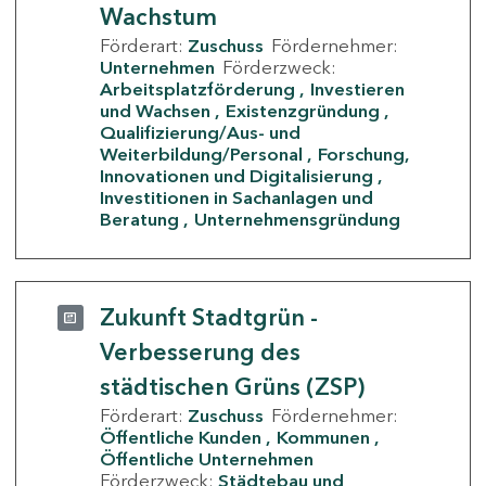
Wachstum
Förderart:
Zuschuss
Fördernehmer:
Unternehmen
Förderzweck:
Arbeitsplatzförderung
Investieren
und Wachsen
Existenzgründung
Qualifizierung/Aus- und
Weiterbildung/Personal
Forschung,
Innovationen und Digitalisierung
Investitionen in Sachanlagen und
Beratung
Unternehmensgründung
Zukunft Stadtgrün -
Verbesserung des
städtischen Grüns (ZSP)
Förderart:
Zuschuss
Fördernehmer:
Öffentliche Kunden
Kommunen
Öffentliche Unternehmen
Förderzweck:
Städtebau und