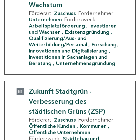
Wachstum
Förderart:
Zuschuss
Fördernehmer:
Unternehmen
Förderzweck:
Arbeitsplatzförderung
Investieren
und Wachsen
Existenzgründung
Qualifizierung/Aus- und
Weiterbildung/Personal
Forschung,
Innovationen und Digitalisierung
Investitionen in Sachanlagen und
Beratung
Unternehmensgründung
Zukunft Stadtgrün -
Verbesserung des
städtischen Grüns (ZSP)
Förderart:
Zuschuss
Fördernehmer:
Öffentliche Kunden
Kommunen
Öffentliche Unternehmen
Förderzweck:
Städtebau und