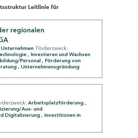
struktur Leitlinie für
er regionalen
IGA
Unternehmen
Förderzweck:
Technologie
Investieren und Wachsen
rbildung/Personal
Förderung von
eratung
Unternehmensgründung
örderzweck:
Arbeitsplatzförderung
fizierung/Aus- und
d Digitalisierung
Investitionen in
g