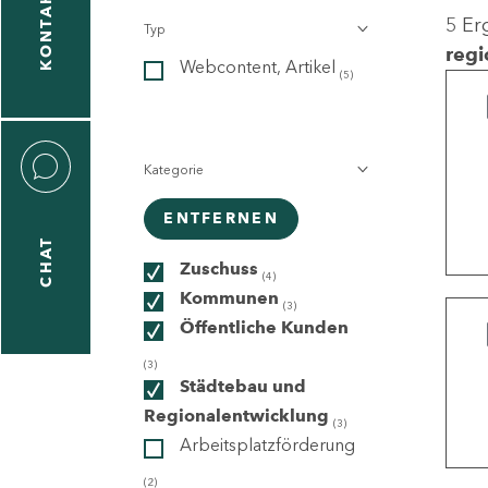
KONTAKT
5 Er
Typ
gen
regi
Webcontent, Artikel
n
(5)
Kategorie
ENTFERNEN
CHAT
icecenter
Zuschuss
(4)
Kommunen
(3)
Öffentliche Kunden
taktformular
(3)
Städtebau und
Regionalentwicklung
(3)
Arbeitsplatzförderung
erportal
(2)