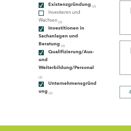
Existenzgründung
(2)
Investieren und
ndorte
Wachsen
(2)
Investitionen in
Sachanlagen und
Beratung
(2)
Qualifizierung/Aus-
und
Weiterbildung/Personal
(2)
Unternehmensgründ
ung
(2)