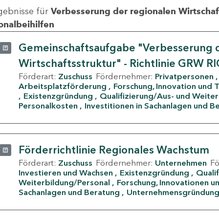
gebnisse für
Verbesserung der regionalen Wirtschafts
onalbeihilfen
Gemeinschaftsaufgabe "Verbesserung d
Wirtschaftsstruktur" - Richtlinie GRW R
Förderart:
Zuschuss
Fördernehmer:
Privatpersonen
Arbeitsplatzförderung
Forschung, Innovation und 
Existenzgründung
Qualifizierung/Aus- und Weite
Personalkosten
Investitionen in Sachanlagen und B
Förderrichtlinie Regionales Wachstum
Förderart:
Zuschuss
Fördernehmer:
Unternehmen
F
Investieren und Wachsen
Existenzgründung
Quali
Weiterbildung/Personal
Forschung, Innovationen un
Sachanlagen und Beratung
Unternehmensgründun