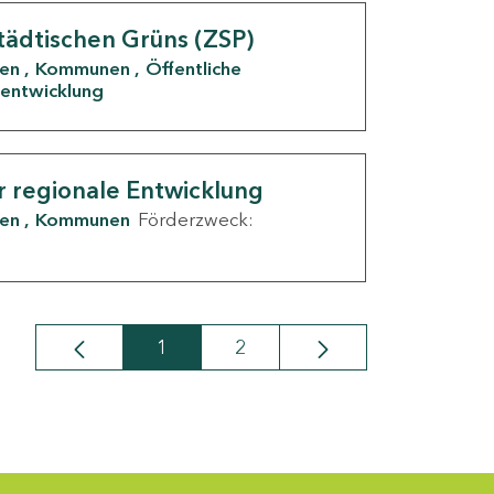
tädtischen Grüns (ZSP)
den
Kommunen
Öffentliche
entwicklung
r regionale Entwicklung
den
Kommunen
Förderzweck:
1
2
Seite
Seite