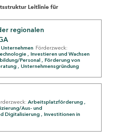
struktur Leitlinie für
er regionalen
IGA
Unternehmen
Förderzweck:
Technologie
Investieren und Wachsen
rbildung/Personal
Förderung von
eratung
Unternehmensgründung
örderzweck:
Arbeitsplatzförderung
fizierung/Aus- und
d Digitalisierung
Investitionen in
g