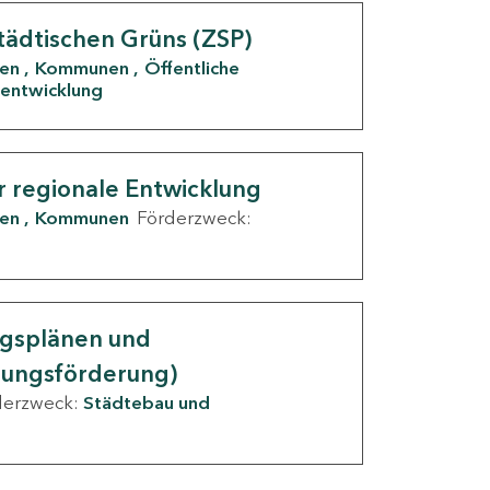
tädtischen Grüns (ZSP)
den
Kommunen
Öffentliche
entwicklung
r regionale Entwicklung
den
Kommunen
Förderzweck:
ngsplänen und
nungsförderung)
derzweck:
Städtebau und