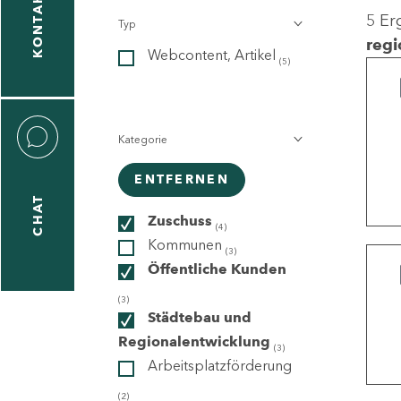
KONTAKT
5 Er
Typ
gen
regi
Webcontent, Artikel
n
(5)
Kategorie
ENTFERNEN
CHAT
icecenter
Zuschuss
(4)
Kommunen
(3)
Öffentliche Kunden
taktformular
(3)
Städtebau und
Regionalentwicklung
(3)
Arbeitsplatzförderung
erportal
(2)