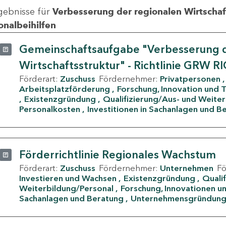
gebnisse für
Verbesserung der regionalen Wirtschafts
onalbeihilfen
Gemeinschaftsaufgabe "Verbesserung d
Wirtschaftsstruktur" - Richtlinie GRW R
Förderart:
Zuschuss
Fördernehmer:
Privatpersonen
Arbeitsplatzförderung
Forschung, Innovation und 
Existenzgründung
Qualifizierung/Aus- und Weite
Personalkosten
Investitionen in Sachanlagen und B
Förderrichtlinie Regionales Wachstum
Förderart:
Zuschuss
Fördernehmer:
Unternehmen
F
Investieren und Wachsen
Existenzgründung
Quali
Weiterbildung/Personal
Forschung, Innovationen un
Sachanlagen und Beratung
Unternehmensgründun