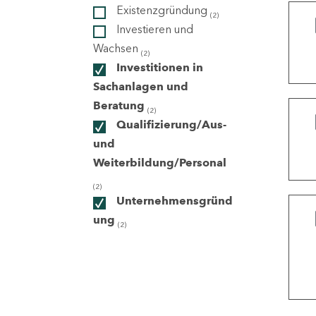
Existenzgründung
(2)
Investieren und
ndorte
Wachsen
(2)
Investitionen in
Sachanlagen und
Beratung
(2)
Qualifizierung/Aus-
und
Weiterbildung/Personal
(2)
Unternehmensgründ
ung
(2)