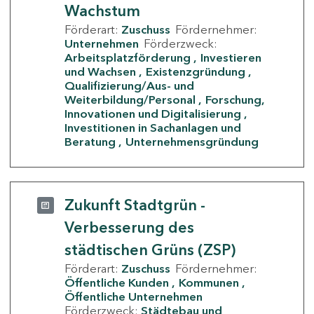
Wachstum
Förderart:
Zuschuss
Fördernehmer:
Unternehmen
Förderzweck:
Arbeitsplatzförderung
Investieren
und Wachsen
Existenzgründung
Qualifizierung/Aus- und
Weiterbildung/Personal
Forschung,
Innovationen und Digitalisierung
Investitionen in Sachanlagen und
Beratung
Unternehmensgründung
Zukunft Stadtgrün -
Verbesserung des
städtischen Grüns (ZSP)
Förderart:
Zuschuss
Fördernehmer:
Öffentliche Kunden
Kommunen
Öffentliche Unternehmen
Förderzweck:
Städtebau und