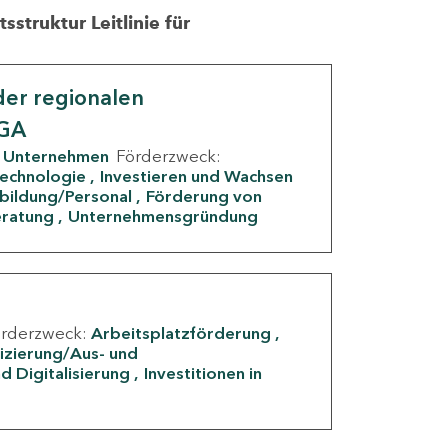
struktur Leitlinie für
er regionalen
IGA
Unternehmen
Förderzweck:
Technologie
Investieren und Wachsen
rbildung/Personal
Förderung von
eratung
Unternehmensgründung
örderzweck:
Arbeitsplatzförderung
fizierung/Aus- und
d Digitalisierung
Investitionen in
g