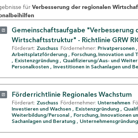
gebnisse für
Verbesserung der regionalen Wirtschafts
onalbeihilfen
Gemeinschaftsaufgabe "Verbesserung d
Wirtschaftsstruktur" - Richtlinie GRW R
Förderart:
Zuschuss
Fördernehmer:
Privatpersonen
Arbeitsplatzförderung
Forschung, Innovation und 
Existenzgründung
Qualifizierung/Aus- und Weite
Personalkosten
Investitionen in Sachanlagen und B
Förderrichtlinie Regionales Wachstum
Förderart:
Zuschuss
Fördernehmer:
Unternehmen
F
Investieren und Wachsen
Existenzgründung
Quali
Weiterbildung/Personal
Forschung, Innovationen un
Sachanlagen und Beratung
Unternehmensgründun