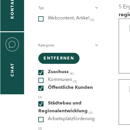
KONTAKT
5 Er
Typ
gen
regi
Webcontent, Artikel
n
(5)
Kategorie
ENTFERNEN
CHAT
icecenter
Zuschuss
(4)
Kommunen
(3)
Öffentliche Kunden
taktformular
(3)
Städtebau und
Regionalentwicklung
(3)
Arbeitsplatzförderung
erportal
(2)