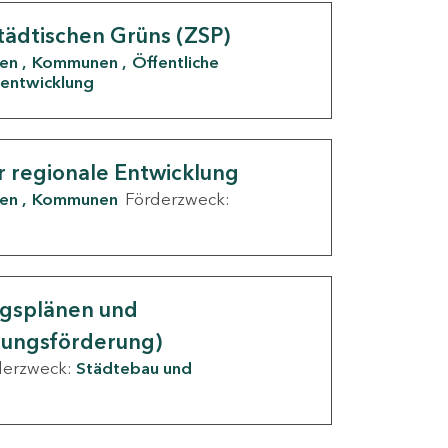
tädtischen Grüns (ZSP)
den
Kommunen
Öffentliche
entwicklung
r regionale Entwicklung
den
Kommunen
Förderzweck:
ngsplänen und
nungsförderung)
derzweck:
Städtebau und