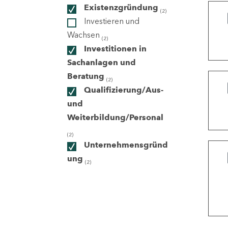
Existenzgründung
(2)
Investieren und
ndorte
Wachsen
(2)
Investitionen in
Sachanlagen und
Beratung
(2)
Qualifizierung/Aus-
und
Weiterbildung/Personal
(2)
Unternehmensgründ
ung
(2)