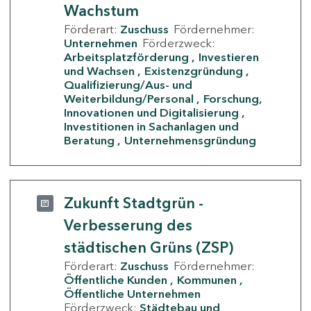
Wachstum
Förderart:
Zuschuss
Fördernehmer:
Unternehmen
Förderzweck:
Arbeitsplatzförderung
Investieren
und Wachsen
Existenzgründung
Qualifizierung/Aus- und
Weiterbildung/Personal
Forschung,
Innovationen und Digitalisierung
Investitionen in Sachanlagen und
Beratung
Unternehmensgründung
Zukunft Stadtgrün -
Verbesserung des
städtischen Grüns (ZSP)
Förderart:
Zuschuss
Fördernehmer:
Öffentliche Kunden
Kommunen
Öffentliche Unternehmen
Förderzweck:
Städtebau und