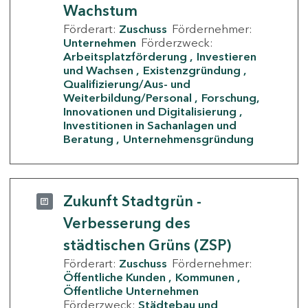
Wachstum
Förderart:
Zuschuss
Fördernehmer:
Unternehmen
Förderzweck:
Arbeitsplatzförderung
Investieren
und Wachsen
Existenzgründung
Qualifizierung/Aus- und
Weiterbildung/Personal
Forschung,
Innovationen und Digitalisierung
Investitionen in Sachanlagen und
Beratung
Unternehmensgründung
Zukunft Stadtgrün -
Verbesserung des
städtischen Grüns (ZSP)
Förderart:
Zuschuss
Fördernehmer:
Öffentliche Kunden
Kommunen
Öffentliche Unternehmen
Förderzweck:
Städtebau und