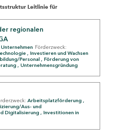
struktur Leitlinie für
er regionalen
IGA
Unternehmen
Förderzweck:
Technologie
Investieren und Wachsen
rbildung/Personal
Förderung von
eratung
Unternehmensgründung
örderzweck:
Arbeitsplatzförderung
fizierung/Aus- und
d Digitalisierung
Investitionen in
g