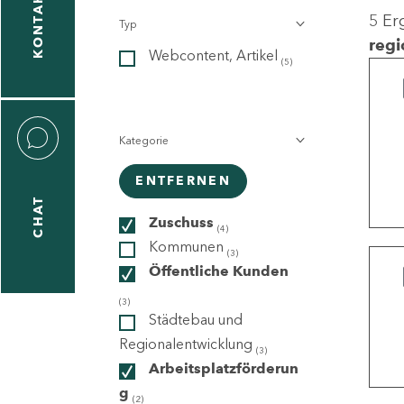
KONTAKT
5 Er
Typ
gen
regi
Webcontent, Artikel
n
(5)
Kategorie
ENTFERNEN
CHAT
icecenter
Zuschuss
(4)
Kommunen
(3)
Öffentliche Kunden
taktformular
(3)
Städtebau und
Regionalentwicklung
(3)
Arbeitsplatzförderun
erportal
g
(2)