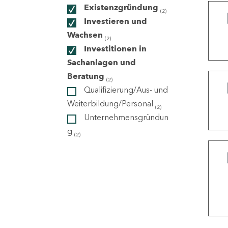
Existenzgründung
(2)
Investieren und
ndorte
Wachsen
(2)
Investitionen in
Sachanlagen und
Beratung
(2)
Qualifizierung/Aus- und
Weiterbildung/Personal
(2)
Unternehmensgründun
g
(2)