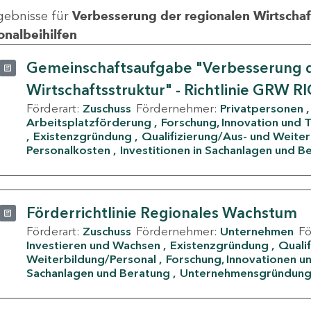
gebnisse für
Verbesserung der regionalen Wirtschafts
onalbeihilfen
Gemeinschaftsaufgabe "Verbesserung d
Wirtschaftsstruktur" - Richtlinie GRW R
Förderart:
Zuschuss
Fördernehmer:
Privatpersonen
Arbeitsplatzförderung
Forschung, Innovation und 
Existenzgründung
Qualifizierung/Aus- und Weite
Personalkosten
Investitionen in Sachanlagen und B
Förderrichtlinie Regionales Wachstum
Förderart:
Zuschuss
Fördernehmer:
Unternehmen
F
Investieren und Wachsen
Existenzgründung
Quali
Weiterbildung/Personal
Forschung, Innovationen un
Sachanlagen und Beratung
Unternehmensgründun