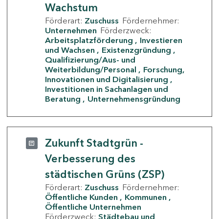
Wachstum
Förderart:
Zuschuss
Fördernehmer:
Unternehmen
Förderzweck:
Arbeitsplatzförderung
Investieren
und Wachsen
Existenzgründung
Qualifizierung/Aus- und
Weiterbildung/Personal
Forschung,
Innovationen und Digitalisierung
Investitionen in Sachanlagen und
Beratung
Unternehmensgründung
Zukunft Stadtgrün -
Verbesserung des
städtischen Grüns (ZSP)
Förderart:
Zuschuss
Fördernehmer:
Öffentliche Kunden
Kommunen
Öffentliche Unternehmen
Förderzweck:
Städtebau und