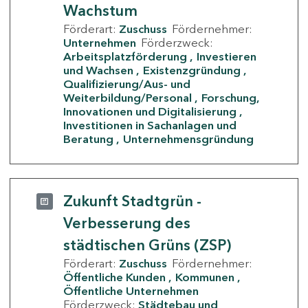
Wachstum
Förderart:
Zuschuss
Fördernehmer:
Unternehmen
Förderzweck:
Arbeitsplatzförderung
Investieren
und Wachsen
Existenzgründung
Qualifizierung/Aus- und
Weiterbildung/Personal
Forschung,
Innovationen und Digitalisierung
Investitionen in Sachanlagen und
Beratung
Unternehmensgründung
Zukunft Stadtgrün -
Verbesserung des
städtischen Grüns (ZSP)
Förderart:
Zuschuss
Fördernehmer:
Öffentliche Kunden
Kommunen
Öffentliche Unternehmen
Förderzweck:
Städtebau und