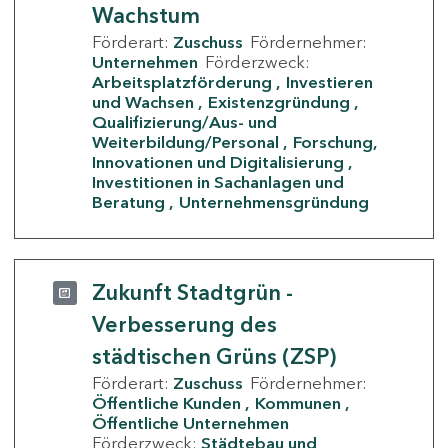
Wachstum
Förderart:
Zuschuss
Fördernehmer:
Unternehmen
Förderzweck:
Arbeitsplatzförderung
Investieren
und Wachsen
Existenzgründung
Qualifizierung/Aus- und
Weiterbildung/Personal
Forschung,
Innovationen und Digitalisierung
Investitionen in Sachanlagen und
Beratung
Unternehmensgründung
Zukunft Stadtgrün -
Verbesserung des
städtischen Grüns (ZSP)
Förderart:
Zuschuss
Fördernehmer:
Öffentliche Kunden
Kommunen
Öffentliche Unternehmen
Förderzweck:
Städtebau und