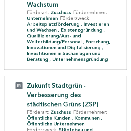
Wachstum
Förderart:
Zuschuss
Fördernehmer:
Unternehmen
Förderzweck:
Arbeitsplatzförderung
Investieren
und Wachsen
Existenzgründung
Qualifizierung/Aus- und
Weiterbildung/Personal
Forschung,
Innovationen und Digitalisierung
Investitionen in Sachanlagen und
Beratung
Unternehmensgründung
Zukunft Stadtgrün -
Verbesserung des
städtischen Grüns (ZSP)
Förderart:
Zuschuss
Fördernehmer:
Öffentliche Kunden
Kommunen
Öffentliche Unternehmen
Förderzweck:
Städtebau und