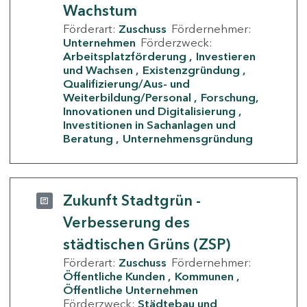
Wachstum
Förderart:
Zuschuss
Fördernehmer:
Unternehmen
Förderzweck:
Arbeitsplatzförderung
Investieren
und Wachsen
Existenzgründung
Qualifizierung/Aus- und
Weiterbildung/Personal
Forschung,
Innovationen und Digitalisierung
Investitionen in Sachanlagen und
Beratung
Unternehmensgründung
Zukunft Stadtgrün -
Verbesserung des
städtischen Grüns (ZSP)
Förderart:
Zuschuss
Fördernehmer:
Öffentliche Kunden
Kommunen
Öffentliche Unternehmen
Förderzweck:
Städtebau und