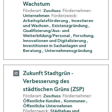
Wachstum
Förderart:
Zuschuss
Fördernehmer:
Unternehmen
Förderzweck:
Arbeitsplatzförderung
Investieren
und Wachsen
Existenzgründung
Qualifizierung/Aus- und
Weiterbildung/Personal
Forschung,
Innovationen und Digitalisierung
Investitionen in Sachanlagen und
Beratung
Unternehmensgründung
Zukunft Stadtgrün -
Verbesserung des
städtischen Grüns (ZSP)
Förderart:
Zuschuss
Fördernehmer:
Öffentliche Kunden
Kommunen
Öffentliche Unternehmen
Förderzweck:
Städtebau und