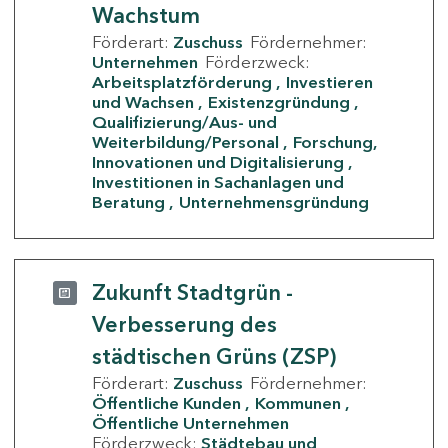
Wachstum
Förderart:
Zuschuss
Fördernehmer:
Unternehmen
Förderzweck:
Arbeitsplatzförderung
Investieren
und Wachsen
Existenzgründung
Qualifizierung/Aus- und
Weiterbildung/Personal
Forschung,
Innovationen und Digitalisierung
Investitionen in Sachanlagen und
Beratung
Unternehmensgründung
Zukunft Stadtgrün -
Verbesserung des
städtischen Grüns (ZSP)
Förderart:
Zuschuss
Fördernehmer:
Öffentliche Kunden
Kommunen
Öffentliche Unternehmen
Förderzweck:
Städtebau und